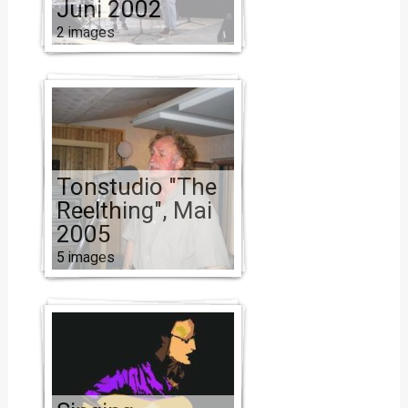
Juni 2002
2 images
Tonstudio "The
Reelthing", Mai
2005
5 images