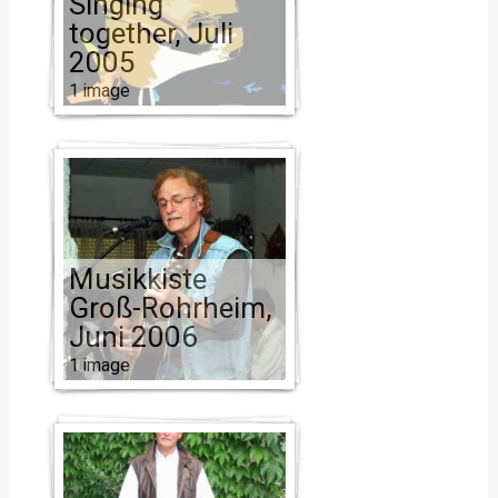
Singing
together, Juli
2005
1 image
Musikkiste
Groß-Rohrheim,
Juni 2006
1 image